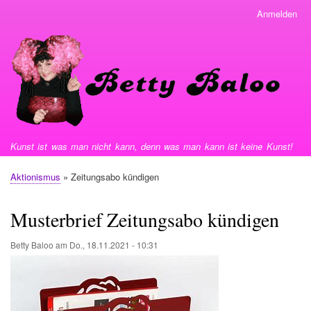
Direkt
Anmelden
User
zum
menu
Inhalt
Kunst ist was man nicht kann, denn was man kann ist keine Kunst!
Aktionismus
Zeitungsabo kündigen
Pfadnavigation
Musterbrief Zeitungsabo kündigen
Betty Baloo
am
Do., 18.11.2021 - 10:31