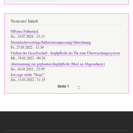
Neuester Inhalt
Offenes Frühstück
So., 14.07.2024 - 13:13
Stromlieferverträge/Inflationsanpassung/Abrechnung
Fr., 27.05.2022 - 13:39
Umbau der Gesellschaft - Impfpflicht als Tür zum Überwachungssystem
Mi., 19.01.2022 - 00:26
Abstimmung zur geplanten Impfpflicht (Mail an Abgeordnete)
So., 16.01.2022 - 22:59
Ich sage strikt "Nein!"
Do., 13.01.2022 - 11:15
Nächste
››
Seite 1
Seitennummerierung
Seite