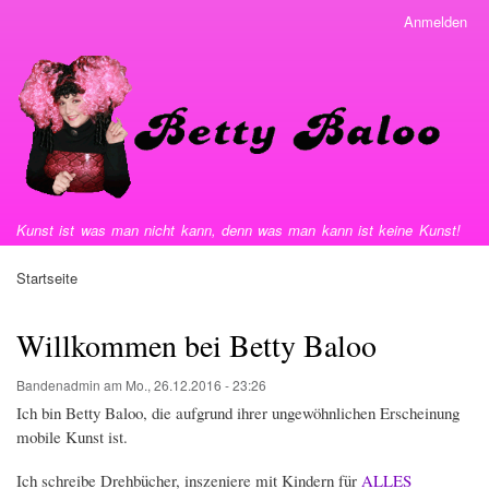
Direkt
Anmelden
User
zum
menu
Inhalt
Kunst ist was man nicht kann, denn was man kann ist keine Kunst!
Startseite
Pfadnavigation
Willkommen bei Betty Baloo
Bandenadmin
am
Mo., 26.12.2016 - 23:26
Ich bin Betty Baloo, die aufgrund ihrer ungewöhnlichen Erscheinung
mobile Kunst ist.
Ich schreibe Drehbücher, inszeniere mit Kindern für
ALLES