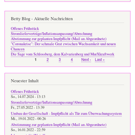
Betty Blog - Aktuelle Nachrichten
Offenes Frühstück
Stromlieferverträge/Inflationsanpassung/Abrechnung
Abstimmung zur geplanten Impfpflicht (Mail an Abgeordnete)
"Coronakrise": Der schmale Grat zwischen Wachsamkeit und neuen
Chancen
Die Sage vom Schlossberg, dem Kalvarienberg und MurXkraftwerk
Page
2
Page
3
Page
4
Nächste
Next ›
Letzte
Last »
Page
1
Seitennummerierung
Seite
Seite
Neuester Inhalt
Offenes Frühstück
So., 14.07.2024 - 13:13
Stromlieferverträge/Inflationsanpassung/Abrechnung
Fr., 27.05.2022 - 13:39
Umbau der Gesellschaft - Impfpflicht als Tür zum Überwachungssystem
Mi., 19.01.2022 - 00:26
Abstimmung zur geplanten Impfpflicht (Mail an Abgeordnete)
So., 16.01.2022 - 22:59