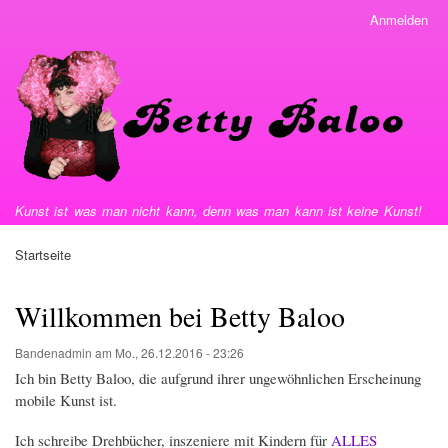
Direkt
Anmelden
User
zum
menu
Inhalt
Kunst ist was man nicht kann, denn was man kann ist keine Kunst!
Startseite
Pfadnavigation
Willkommen bei Betty Baloo
Bandenadmin
am
Mo., 26.12.2016 - 23:26
Ich bin Betty Baloo, die aufgrund ihrer ungewöhnlichen Erscheinung
mobile Kunst ist.
Ich schreibe Drehbücher, inszeniere mit Kindern für
ALLES