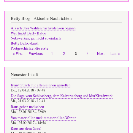
Betty Blog - Aktuelle Nachrichten
Als ich über Wahlen nachzudenken begann
Wer findet Betty Baloo
Netzwerken, gar nicht so einfach
Betty Baloo dankt
Postgeschichte, die erste
Erste
« First
Vorherige
‹ Previous
Page
1
Page
2
Page
4
Nächste
Next ›
Letzte
Last »
Page
3
Seitennummerierung
Seite
Seite
Seite
Seite
Neuester Inhalt
Kunstbrunch mit allen Sinnen genießen
Do., 12.04.2018 - 09:48
Die Sage vom Schlossberg, dem Kalvarienberg und MurXkraftwerk
Mi., 21.03.2018 - 12:41
Raus gehen und sehen
Mo., 22.01.2018 - 22:09
Von materiellen und immateriellen Werten
Mo., 25.09.2017 - 14:54
Raus aus dem Grau!