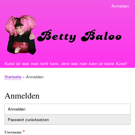
Direkt
Anmelden
User
zum
menu
Inhalt
Kunst ist was man nicht kann, denn was man kann ist keine Kunst!
Startseite
Anmelden
Pfadnavigation
Anmelden
Anmelden
Primäre
Passwort zurücksetzen
Reiter
Username