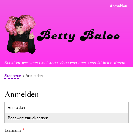
Direkt
Anmelden
User
zum
menu
Inhalt
Kunst ist was man nicht kann, denn was man kann ist keine Kunst!
Startseite
Anmelden
Pfadnavigation
Anmelden
Anmelden
Primäre
Passwort zurücksetzen
Reiter
Username