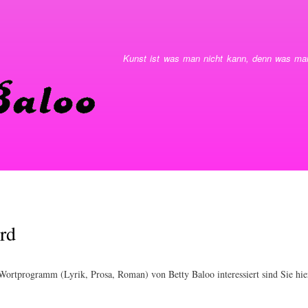
Direkt
zum
Inhalt
Kunst ist was man nicht kann, denn was man
rd
ortprogramm (Lyrik, Prosa, Roman) von Betty Baloo interessiert sind Sie hier