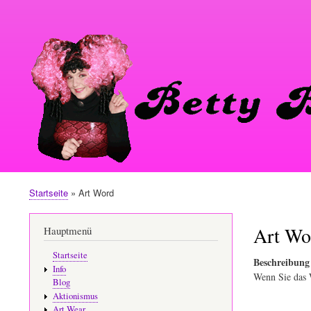
User
menu
Startseite
Art Word
Pfadnavigation
Art Wo
Hauptmenü
Startseite
Beschreibung
Info
Wenn Sie das W
Blog
Aktionismus
Art Wear