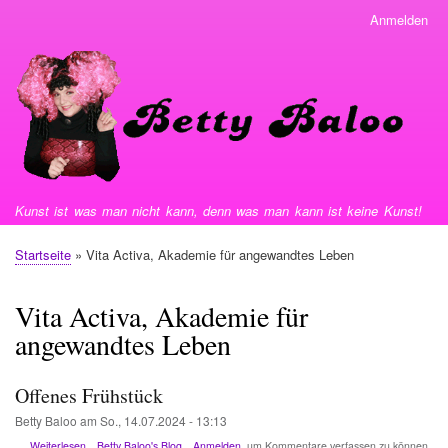
Direkt
Anmelden
User
zum
menu
Inhalt
Kunst ist was man nicht kann, denn was man kann ist keine Kunst!
Startseite
Vita Activa, Akademie für angewandtes Leben
Pfadnavigation
Vita Activa, Akademie für
angewandtes Leben
Offenes Frühstück
Betty Baloo
am
So., 14.07.2024 - 13:13
über
Weiterlesen
Betty Baloo's Blog
Anmelden
, um Kommentare verfassen zu können